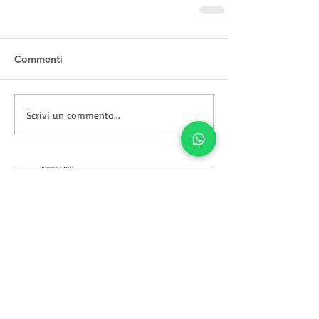
Commenti
Scrivi un commento...
Vi racconto… L’uomo che
Cavallino rend