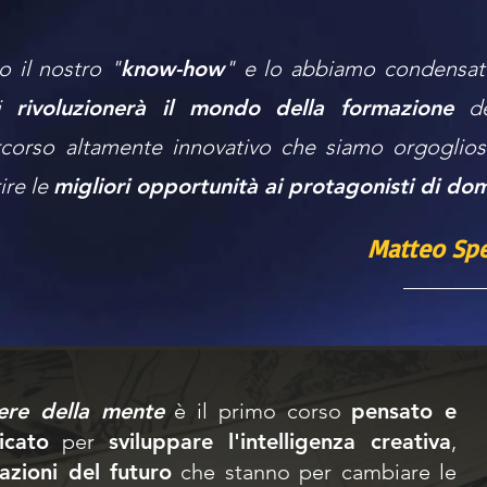
 il nostro "
know-how
" e lo abbiamo condensat
ti
rivoluzionerà il mondo della formazione
de
rcorso
altamente innovativo che siamo orgogliosi 
ire le
migliori opportunità ai protagonisti di do
Matteo Spe
re della mente
è il primo corso
pensato e
icato
per
sviluppare l'intelligenza creativa
,
azioni del futuro
che stanno per cambiare le