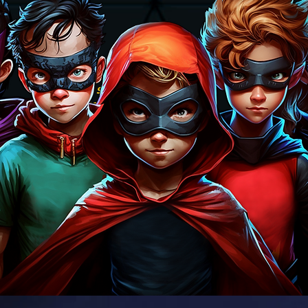
Se la risposta è sì,
il tuo posto è fra i MINDSTORMERS!