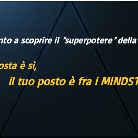
nto a scoprire il
superpotere
della
"
"
osta è sì,
il
tuo posto è fra i MIND