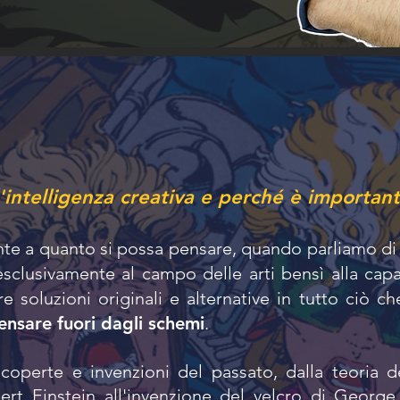
'intelligenza creativa e perché è important
te a quanto si possa pensare, quando parliamo d
 esclusivamente al campo delle arti bensì alla cap
re soluzioni originali e alternative
in tutto ciò ch
ensare fuori dagli schemi
.
coperte e invenzioni del passato, dalla teoria d
lbert Einstein all'invenzione del velcro di Georg