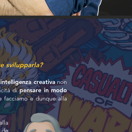
e svilupparla?
i
intelligenza creativa
non
acità di
pensare in modo
e facciamo e dunque alla
ella
e de