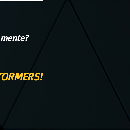
 mente?
STORMERS
!