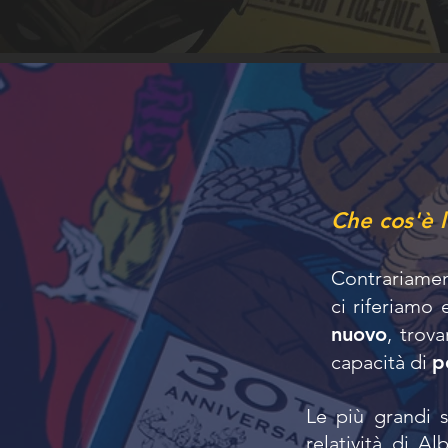
Che cos'è l
Contrariamen
ci riferiamo
nuovo
, trova
capacità di
p
Le più grandi s
relatività di A